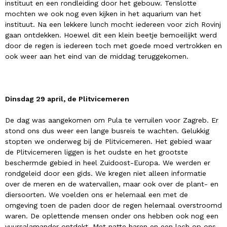
instituut en een rondleiding door het gebouw. Tenslotte
mochten we ook nog even kijken in het aquarium van het
instituut. Na een lekkere lunch mocht iedereen voor zich Rovinj
gaan ontdekken. Hoewel dit een klein beetje bemoeilijkt werd
door de regen is iedereen toch met goede moed vertrokken en
ook weer aan het eind van de middag teruggekomen.
Dinsdag 29 april, de Plitvicemeren
De dag was aangekomen om Pula te verruilen voor Zagreb. Er
stond ons dus weer een lange busreis te wachten. Gelukkig
stopten we onderweg bij de Plitvicemeren. Het gebied waar
de Plitvicemeren liggen is het oudste en het grootste
beschermde gebied in heel Zuidoost-Europa. We werden er
rondgeleid door een gids. We kregen niet alleen informatie
over de meren en de watervallen, maar ook over de plant- en
diersoorten. We voelden ons er helemaal een met de
omgeving toen de paden door de regen helemaal overstroomd
waren. De oplettende mensen onder ons hebben ook nog een
vuursalamander ontdekt. Met natte haren en een lach op ons