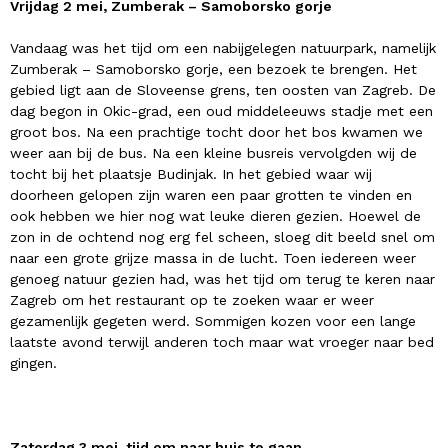
Vrijdag 2 mei, Zumberak – Samoborsko gorje
Vandaag was het tijd om een nabijgelegen natuurpark, namelijk
Zumberak – Samoborsko gorje, een bezoek te brengen. Het
gebied ligt aan de Sloveense grens, ten oosten van Zagreb. De
dag begon in Okic-grad, een oud middeleeuws stadje met een
groot bos. Na een prachtige tocht door het bos kwamen we
weer aan bij de bus. Na een kleine busreis vervolgden wij de
tocht bij het plaatsje Budinjak. In het gebied waar wij
doorheen gelopen zijn waren een paar grotten te vinden en
ook hebben we hier nog wat leuke dieren gezien. Hoewel de
zon in de ochtend nog erg fel scheen, sloeg dit beeld snel om
naar een grote grijze massa in de lucht. Toen iedereen weer
genoeg natuur gezien had, was het tijd om terug te keren naar
Zagreb om het restaurant op te zoeken waar er weer
gezamenlijk gegeten werd. Sommigen kozen voor een lange
laatste avond terwijl anderen toch maar wat vroeger naar bed
gingen.
Zaterdag 3 mei, tijd om naar huis te gaan